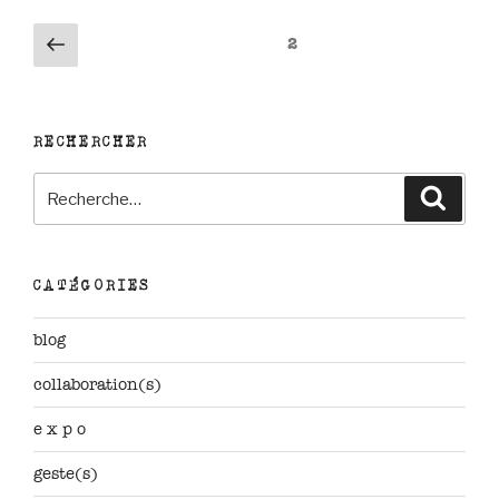
Pagination
Page
Page
2
précédente
des
publications
RECHERCHER
Recherche
Reche
pour
:
CATÉGORIES
blog
collaboration(s)
e x p o
geste(s)