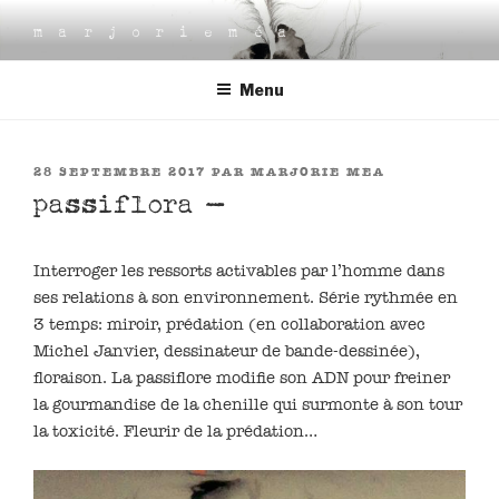
Aller
marjorieméa
au
contenu
Menu
principal
PUBLIÉ
28 SEPTEMBRE 2017
PAR
MARJORIE MEA
LE
passiflora –
Interroger les ressorts activables par l’homme dans
ses relations à son environnement. Série rythmée en
3 temps: miroir, prédation (en collaboration avec
Michel Janvier, dessinateur de bande-dessinée),
floraison. La passiflore modifie son ADN pour freiner
la gourmandise de la chenille qui surmonte à son tour
la toxicité. Fleurir de la prédation…