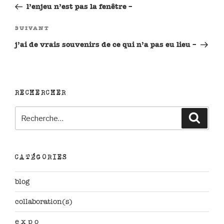
précédent
l’enjeu n’est pas la fenêtre –
l’article
Article
SUIVANT
suivant
j’ai de vrais souvenirs de ce qui n’a pas eu lieu –
RECHERCHER
Recherche
Reche
pour
:
CATÉGORIES
blog
collaboration(s)
e x p o