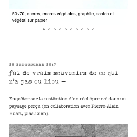
50×70, encres, encres végétales, graphite, scotch et
25
végétal sur papier
vé
PUBLIÉ
28 SEPTEMBRE 2017
LE
j’ai de vrais souvenirs de ce qui
n’a pas eu lieu –
Enquêter sur la restitution d’un réel éprouvé dans un
paysage perçu (en collaboration avec Pierre-Alain
Huart, plasticien).