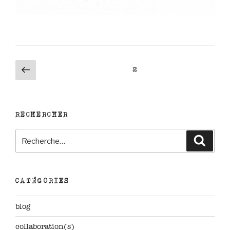
Pagination
Page
Page
2
précédente
des
publications
RECHERCHER
Recherche
Reche
pour
:
CATÉGORIES
blog
collaboration(s)